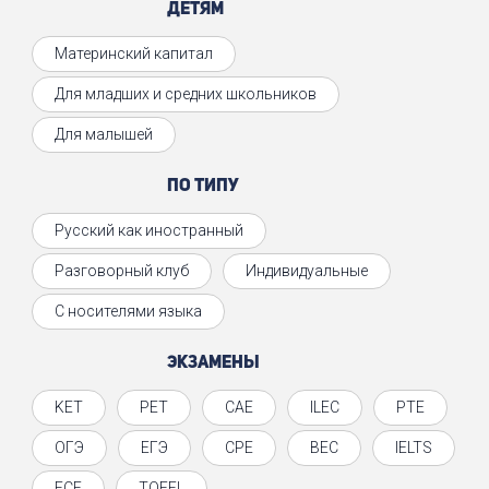
Детям
Материнский капитал
Для младших и средних школьников
Для малышей
По типу
Русский как иностранный
Разговорный клуб
Индивидуальные
С носителями языка
Экзамены
KET
PET
CAE
ILEC
PTE
ОГЭ
ЕГЭ
CPE
BEC
IELTS
FCE
TOEFL