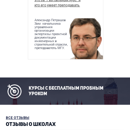
это за "Разговорный курс" и
В своей пу
кто его умеет преподавать.
описать, ка
выбрать ку
для работы 
Александр Петрашов
Зам. начальника
управления
организации
Александра 
экпертизы проектной
Финансовый 
документации
ведущей
инженерных в
международ
строительной отрасли,
факторингов
преподаватель МГУ.
компании. .
Next
Курсы с бесплатным пробным
уроком
ВСЕ ОТЗЫВЫ
ОТЗЫВЫ О ШКОЛАХ