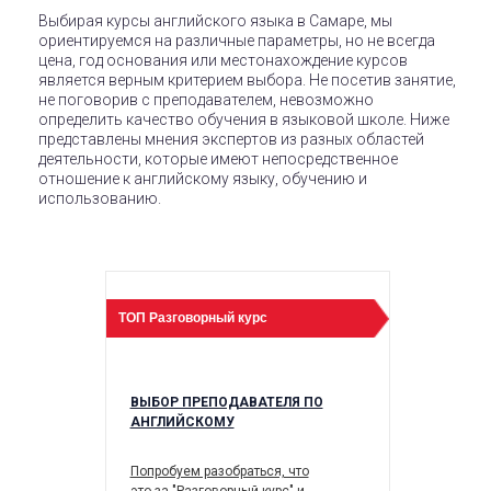
Выбирая курсы английского языка в Самаре, мы
ориентируемся на различные параметры, но не всегда
цена, год основания или местонахождение курсов
является верным критерием выбора. Не посетив занятие,
не поговорив с преподавателем, невозможно
определить качество обучения в языковой школе. Ниже
представлены мнения экспертов из разных областей
деятельности, которые имеют непосредственное
отношение к английскому языку, обучению и
использованию.
Previous
ТОП
Разговорный курс
ТОП
Бизнес к
 АНГЛИЙСКОГО
ВЫБОР ПРЕПОДАВАТЕЛЯ ПО
КАК ПРАВ
АНГЛИЙСКОМУ
АНГЛИЙСК
БИЗНЕСА
Попробуем разобраться, что