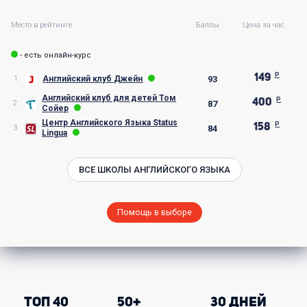
Место в рейтинге
Баллы
Цена за час
- есть онлайн-курс
149
Английский клуб Джейн
1
93
Английский клуб для детей Том
400
2
87
Сойер
Центр Английского Языка Status
158
3
84
Lingua
ВСЕ ШКОЛЫ АНГЛИЙСКОГО ЯЗЫКА
Помощь в выборе
ТОП 40
50+
30 ДНЕЙ