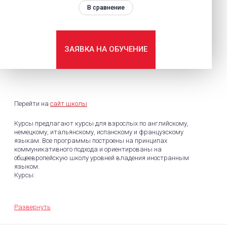
В сравнение
ЗАЯВКА НА ОБУЧЕНИЕ
Перейти на
сайт школы
Курсы предлагают курсы для взрослых по английскому,
немецкому, итальянскому, испанскому и французскому
языкам. Все программы построены на принципах
коммуникативного подхода и ориентированы на
общеевропейскую школу уровней владения иностранным
языком.
Курсы:
Общий курс иностранного языка для взрослых по
уровням;
Развернуть
Бизнес курс с любого уровня;
Подготовка к международным экзаменам (TOEFL, IELTS