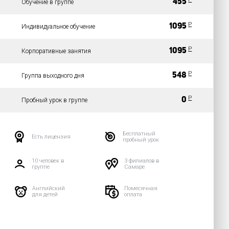
455
Обучение в группе
Р
1095
Индивидуальное обучение
Р
1095
Корпоративные занятия
Р
548
Группа выходного дня
Р
0
Пробный урок в группе
Бесплатный
Есть лицензия
пробный урок
10 человек в
3 филиалов в
группе
Самаре
Английский
Помесячная
для детей
оплата