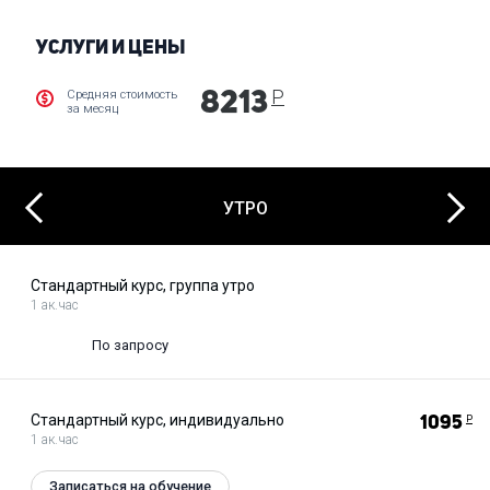
и др.).
УСЛУГИ И ЦЕНЫ
Р
Средняя стоимость
8213
за месяц
Next
Previous
УТРО
Стандартный курс, группа утро
1 ак.час
По запросу
Стандартный курс, индивидуально
1095
Р
1 ак.час
Записаться на обучение