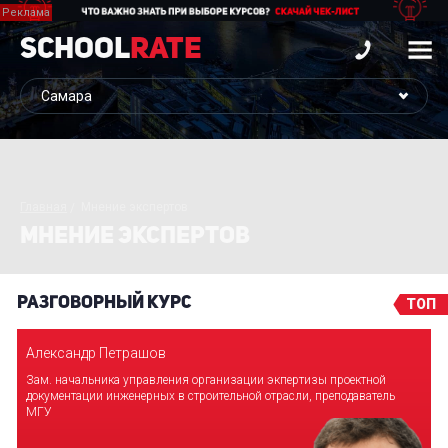
School
Rate
Главная
Мнение экспертов
МНЕНИЕ ЭКСПЕРТОВ
РАЗГОВОРНЫЙ КУРС
ТОП
Александр Петрашов
Зам. начальника управления организации экпертизы проектной
документации инженерных в строительной отрасли, преподаватель
МГУ