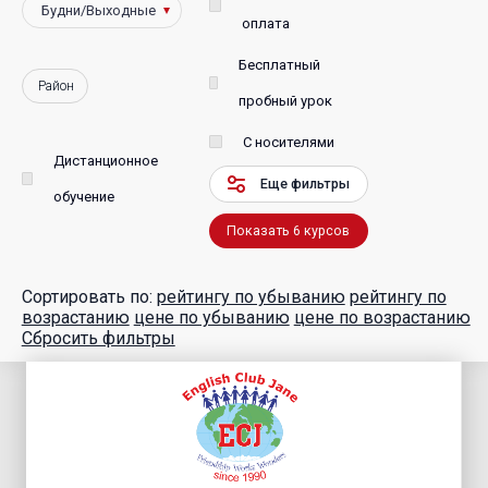
оплата
Бесплатный
Район
пробный урок
С носителями
Дистанционное
Еще фильтры
обучение
Показать
6
курсов
Сортировать по:
рейтингу по убыванию
рейтингу по
возрастанию
цене по убыванию
цене по возрастанию
Сбросить фильтры