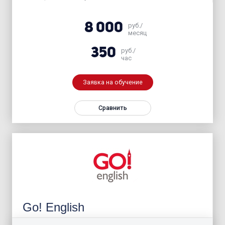
8 000
руб./
месяц
350
руб./
час
Заявка на обучение
Сравнить
Go! English