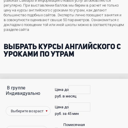
районах Самары и информация о новых услугах обновляются
регулярно. При выставлении баллов мы берем в расчет не только
цену на курсы английского с уроками по утрам, как делают
большинство подобных сайтов. Эксперты лично посещают занятия и
в совокупности оценивают свыше 50 параметров. Ознакомиться с
докладом о посещении той или иной школы можно в соответствующем
разделе сайта
Выбрать курсы английского с
уроками по утрам
В группе
С
Цена до
Индивидуально
руб. в месяц
фото
Цена до
Победители
руб. за 45 мин
Помесячная