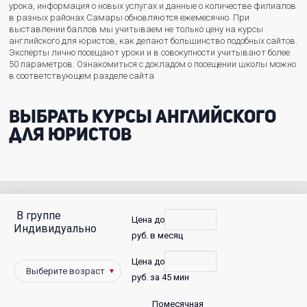
урока, информация о новых услугах и данные о количестве филиалов
в разных районах Самары обновляются ежемесячно. При
выставлении баллов мы учитываем не только цену на курсы
английского для юристов, как делают большинство подобных сайтов.
Эксперты лично посещают уроки и в совокупности учитывают более
50 параметров. Ознакомиться с докладом о посещении школы можно
в соответствующем разделе сайта
Выбрать курсы английского
для юристов
В группе
С
Цена до
Индивидуально
руб. в месяц
фото
Цена до
Победители
руб. за 45 мин
Помесячная