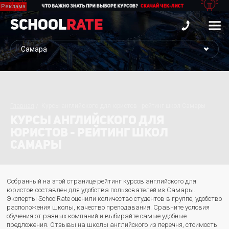
School
Rate
Главная
Курсы английского для юристов - рейтинг школ Самары
КУРСЫ АНГЛИЙСКОГО ДЛЯ
ЮРИСТОВ - РЕЙТИНГ ШКОЛ
САМАРЫ
Собранный на этой странице рейтинг курсов английского для
юристов составлен для удобства пользователей из Самары.
Эксперты SchoolRate оценили количество студентов в группе, удобство
расположения школы, качество преподавания. Сравните условия
обучения от разных компаний и выбирайте самые удобные
предложения. Отзывы на школы английского из перечня, стоимость