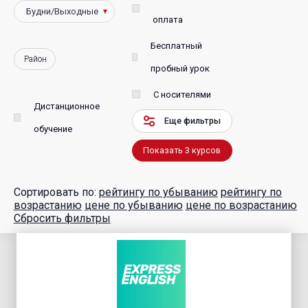
оплата
Бесплатный
Район
пробный урок
С носителями
Дистанционное
Еще фильтры
обучение
Показать
3
курсов
Сортировать по:
рейтингу по убыванию
рейтингу по
возрастанию
цене по убыванию
цене по возрастанию
Сбросить фильтры