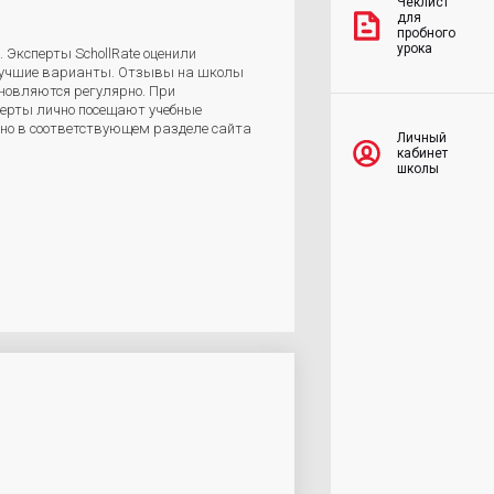
Чеклист
для
пробного
урока
 Эксперты SchollRate оценили
 лучшие варианты. Отзывы на школы
бновляются регулярно. При
перты лично посещают учебные
жно в соответствующем разделе сайта
Личный
кабинет
школы