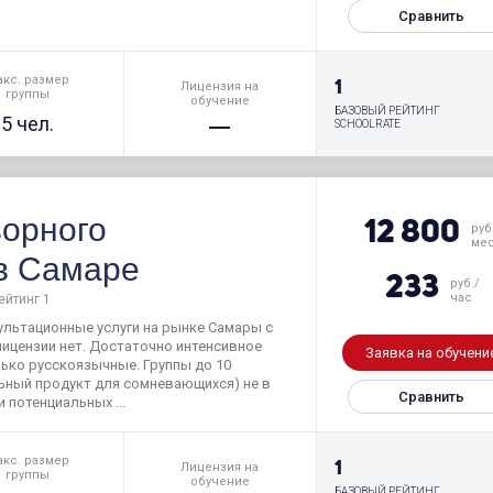
Сравнить
кс. размер
1
Лицензия на
группы
обучение
БАЗОВЫЙ РЕЙТИНГ
5 чел.
SCHOOLRATE
ворного
12 800
руб
ме
 в Самаре
233
руб./
час
ейтинг 1
ультационные услуги на рынке Самары с
лицензии нет. Достаточно интенсивное
Заявка на обучени
ько русскоязычные. Группы до 10
льный продукт для сомневающихся) не в
Сравнить
 потенциальных ...
кс. размер
1
Лицензия на
группы
обучение
БАЗОВЫЙ РЕЙТИНГ