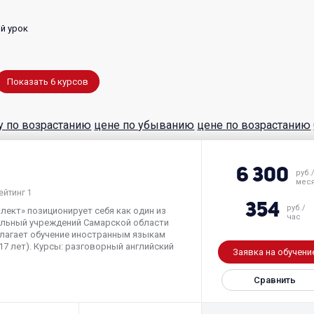
й урок
Показать
6
курсов
у по возрастанию
цене по убыванию
цене по возрастанию
6 300
руб.
мес
ейтинг 1
354
руб./
ект» позиционирует себя как один из
час
ельный учреждений Самарской области
длагает обучение иностранным языкам
 17 лет). Курсы: разговорный английский
Заявка на обучени
Сравнить