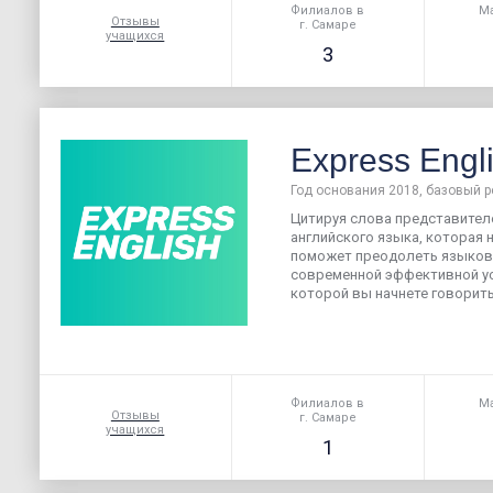
Филиалов в
Ма
Отзывы
г. Самаре
учащихся
3
Express Engl
Год основания 2018, базовый р
Цитируя слова представителе
английского языка, которая н
поможет преодолеть языково
современной эффективной ус
которой вы начнете говорить 
Филиалов в
Ма
Отзывы
г. Самаре
учащихся
1