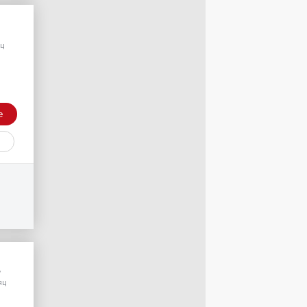
ц
е
/
яц