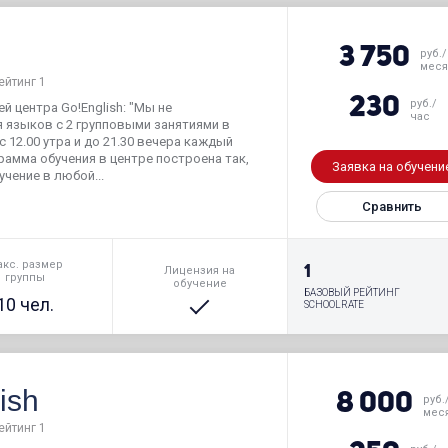
3 750
руб./
меся
ейтинг 1
230
руб./
й центра Go!English: "Мы не
час
 языков с 2 групповыми занятиями в
с 12.00 утра и до 21.30 вечера каждый
грамма обучения в центре построена так,
Заявка на обучени
чение в любой...
Сравнить
кс. размер
1
Лицензия на
группы
обучение
БАЗОВЫЙ РЕЙТИНГ
10 чел.
SCHOOLRATE
ish
8 000
руб.
мес
ейтинг 1