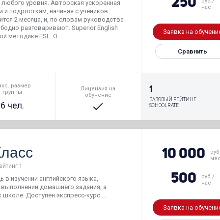
250
руб./
с любого уровня. Авторская ускоренная
час
 и подросткам, начиная с учеников
тся 2 месяца, и, по словам руководства
одно разговаривают. Superior English
Заявка на обучени
й методике ESL. О...
Сравнить
кс. размер
1
Лицензия на
группы
обучение
БАЗОВЫЙ РЕЙТИНГ
6 чел.
SCHOOLRATE
Класс
10 000
руб
ме
ейтинг 1
500
руб./
 в изучении английского языка,
час
 выполнении домашнего задания, а
школе. Доступен экспресс-курс....
Заявка на обучени