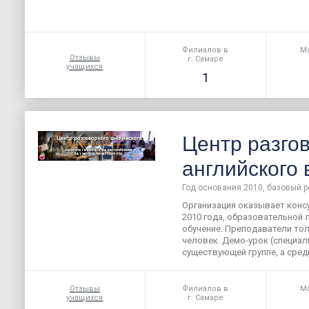
Филиалов в
Ма
Отзывы
г. Самаре
учащихся
1
Центр разго
английского
Год основания 2010, базовый р
Организация оказывает конс
2010 года, образовательной 
обучение. Преподаватели тол
человек. Демо-урок (специа
существующей группе, а среди
Отзывы
Филиалов в
Ма
учащихся
г. Самаре