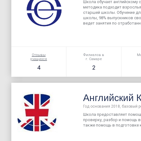
Школа обучает английскому 
методика подходит взрослым
старшей школы. Обучение дли
школы, 98% выпускников своб
ведет занятия по отработанно
Отзывы
Филиалов в
Ма
учащихся
г. Самаре
4
2
Английский 
Год основания 2018, базовый р
Школа предоставляет помощь
проверку, разбор и помощь в
также помощь в подготовке к 