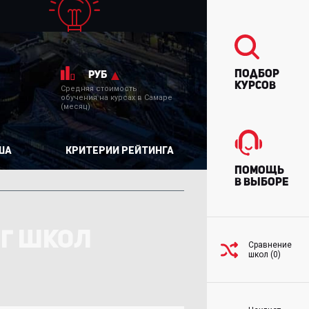
Подбор
руб
курсов
Средняя стоимость
обучения на курсах в Самаре
(месяц)
ША
КРИТЕРИИ РЕЙТИНГА
Помощь
в выборе
НГ ШКОЛ
Сравнение
школ (0)