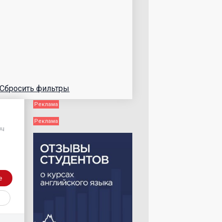
Сбросить фильтры
/
яц
е