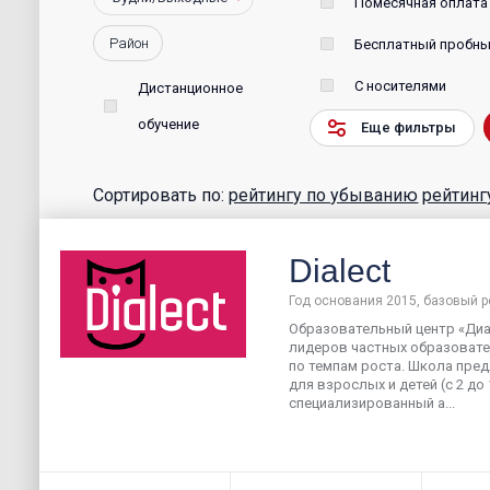
Помесячная оплата
Район
Бесплатный пробны
С носителями
Дистанционное
обучение
Еще фильтры
Сортировать по:
рейтингу по убыванию
рейтинг
Dialect
Год основания 2015, базовый р
Образовательный центр «Диал
лидеров частных образоват
по темпам роста. Школа пре
для взрослых и детей (с 2 до
специализированный а...