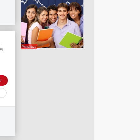
/
яц
е