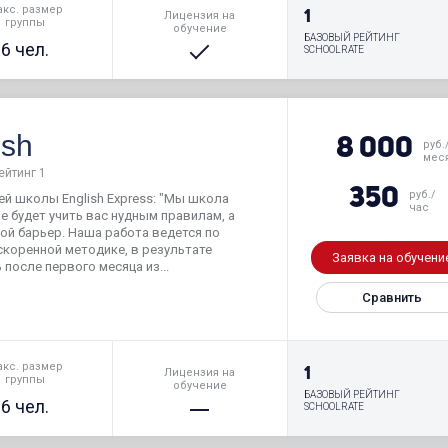
кс. размер
1
Лицензия на
группы
обучение
БАЗОВЫЙ РЕЙТИНГ
6 чел.
SCHOOLRATE
ish
8 000
руб.
мес
ейтинг 1
350
руб./
й школы English Express: "Мы школа
час
е будет учить вас нудным правилам, а
й барьер. Наша работа ведется по
коренной методике, в результате
Заявка на обучени
после первого месяца из...
Сравнить
кс. размер
1
Лицензия на
группы
обучение
БАЗОВЫЙ РЕЙТИНГ
6 чел.
SCHOOLRATE