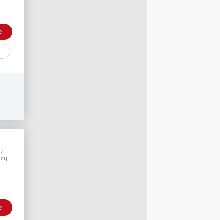
е
./
сяц
е