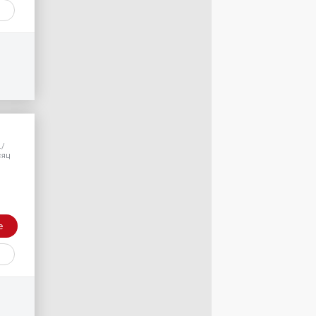
./
сяц
е