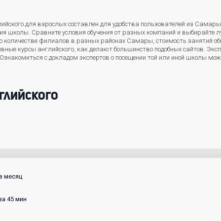
ийского для взрослых составлен для удобства пользователей из Самары.
ния школы. Сравните условия обучения от разных компаний и выбирайте
е о количестве филиалов в разных районах Самары, стоимость занятий о
ивные курсы английского, как делают большинство подобных сайтов. Экс
 Ознакомиться с докладом экспертов о посещении той или иной школы мо
глийского
 в месяц
 за 45 мин