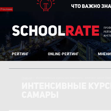
School
Rate
ПРОФ
РЕЙТ
АНГЛ
РЕЙТИНГ
ONLINE-РЕЙТИНГ
МНЕНИ
Главная
Интенсивные курсы английского - рейтинг школ Сам
ИНТЕНСИВНЫЕ КУРС
САМАРЫ