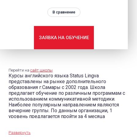
В сравнение
ЗАЯВКА НА ОБУЧЕНИЕ
Перейти на
сайт школы
Курсы английского языка Status Lingva
представлены на рынке дополнительного
образования г.Самары с 2002 года. Школа
предлагает обучение по различным программам с
использованием коммуникативной методики.
Наиболее популярным направлением являются
вечерние группы. По данным организации, 1
уровень предлагается пройти за 4 месяца
обучения. Далее предусмотрен переход на
следующий уровень. Наличие действующих групп
Развернуть
по той или иной программе необходимо уточнять у