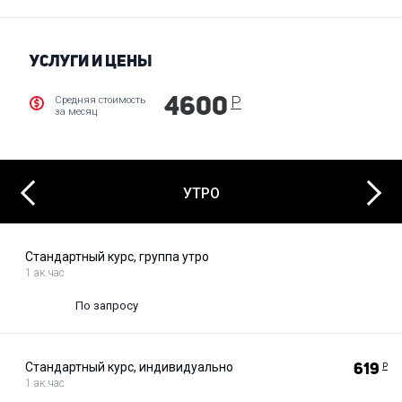
администратора школы.
УСЛУГИ И ЦЕНЫ
Р
Средняя стоимость
4600
за месяц
Next
Previous
УТРО
Стандартный курс, группа утро
1 ак.час
По запросу
Стандартный курс, индивидуально
619
Р
1 ак.час