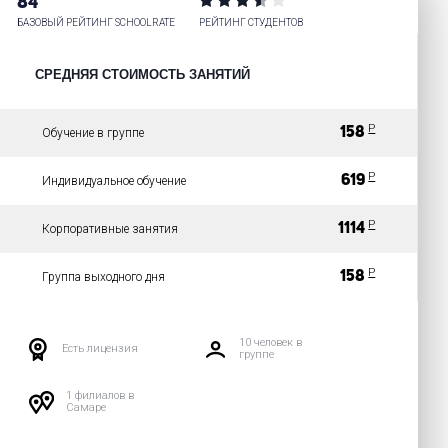
84
БАЗОВЫЙ РЕЙТИНГ SCHOOLRATE
РЕЙТИНГ СТУДЕНТОВ
СРЕДНЯЯ СТОИМОСТЬ ЗАНЯТИЙ
Р
158
Обучение в группе
Р
619
Индивидуальное обучение
Р
1114
Корпоративные занятия
Р
158
Группа выходного дня
10 человек в
Есть лицензия
группе
1 филиалов в
Самаре