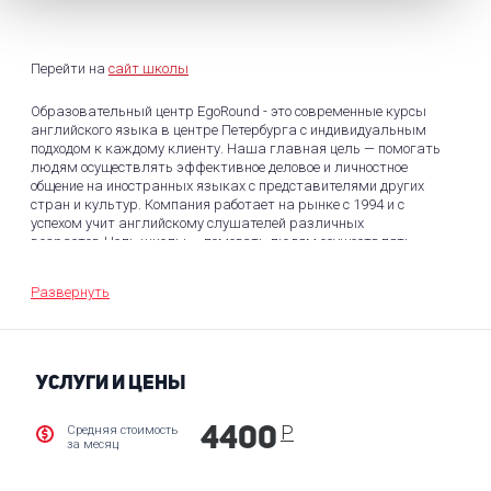
Перейти на
сайт школы
Образовательный центр EgoRound - это современные курсы
английского языка в центре Петербурга с индивидуальным
подходом к каждому клиенту. Наша главная цель — помогать
людям осуществлять эффективное деловое и личностное
общение на иностранных языках с представителями других
стран и культур. Компания работает на рынке с 1994 и с
успехом учит английскому слушателей различных
возрастов.Цель школы — помогать людям осуществлять
эффективное деловое и личностное общение на иностранных
языках с представителями других стран и культур.
Развернуть
УСЛУГИ И ЦЕНЫ
Р
Средняя стоимость
4400
за месяц